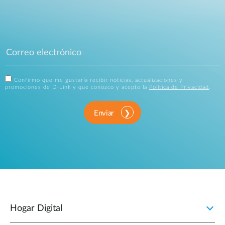
Confirmo que me gustaría recibir noticias, actualizaciones y
promociones de D-Link y que conozco y acepto la
Política de Privacidad
.
Enviar
Hogar Digital