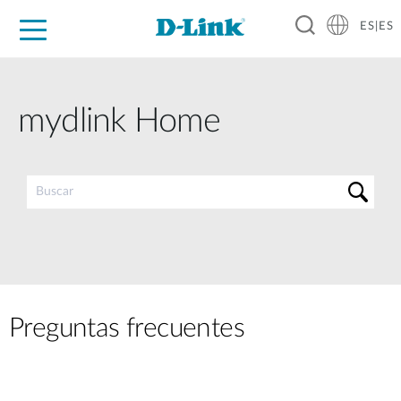
ES|ES
Hogar Digital
Empresas
Industria
Soporte
Resources
Partners
mydlink Home
Preguntas frecuentes