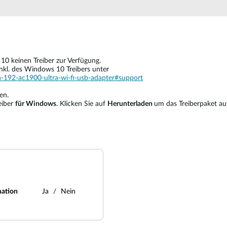
0 keinen Treiber zur Verfügung.
inkl. des Windows 10 Treibers unter
a-192-ac1900-ultra-wi-fi-usb-adapter#support
en.
eiber
für Windows
. Klicken Sie auf
Herunterladen
um das Treiberpaket au
mation
Ja
Nein