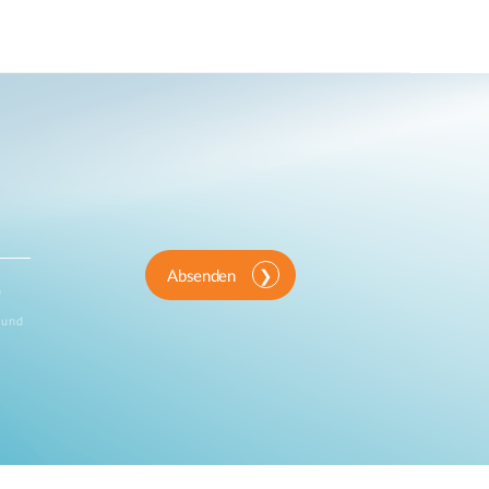
Absenden
n
 und