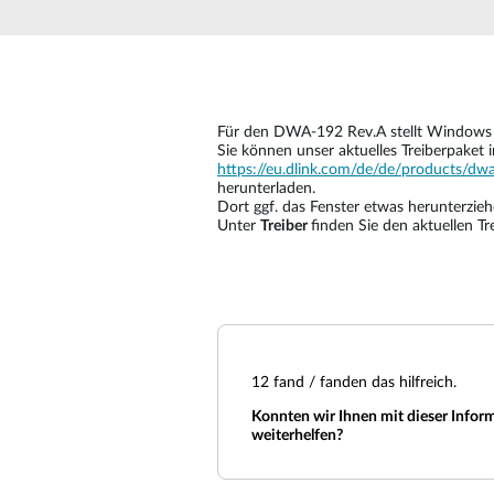
Unmanaged
Switches
PoE
Switches
Für den DWA-192 Rev.A stellt Windows 1
Sie können unser aktuelles Treiberpaket 
Accessories
Management
Kaufen
https://eu.dlink.com/de/de/products/dw
herunterladen.
Cloud
Dort ggf. das Fenster etwas herunterzieh
Mediaconverter
Network
Unter
Treiber
finden Sie den aktuellen Tr
Management
Glasfaser
Netzwerk
Direct
Controller
Attach
Kabel
PoE Adapter
12
fand / fanden das hilfreich.
Konnten wir Ihnen mit dieser Infor
weiterhelfen?