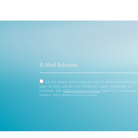
Ich bin damit einverstanden per E-Mail Informatione
über D-Link und D-Link Produkte sowie Angebote zu
erhalten. Die
Datenschutzrichtlinie
habe ich verstanden
erkläre mich damit einverstanden.