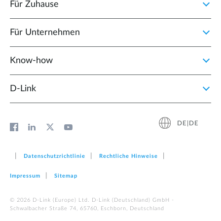
Für Zuhause
Für Unternehmen
Know-how
D‑Link
DE|DE
Datenschutzrichtlinie
Rechtliche Hinweise
Impressum
Sitemap
© 2026 D‑Link (Europe) Ltd. D-Link (Deutschland) GmbH -
Schwalbacher Straße 74, 65760, Eschborn, Deutschland