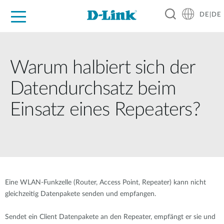
DE|DE
Zuhause
Unternehmen
Industrie
Kaufen
Support
Know-how
Partner
Warum halbiert sich der
Datendurchsatz beim
Einsatz eines Repeaters?
Eine WLAN-Funkzelle (Router, Access Point, Repeater) kann nicht
gleichzeitig Datenpakete senden und empfangen.
Sendet ein Client Datenpakete an den Repeater, empfängt er sie und