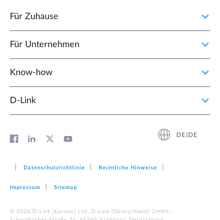
Für Zuhause
Für Unternehmen
Know-how
D‑Link
DE|DE
Datenschutzrichtlinie
Rechtliche Hinweise
Impressum
Sitemap
© 2026 D‑Link (Europe) Ltd. D-Link (Deutschland) GmbH -
Schwalbacher Straße 74, 65760, Eschborn, Deutschland