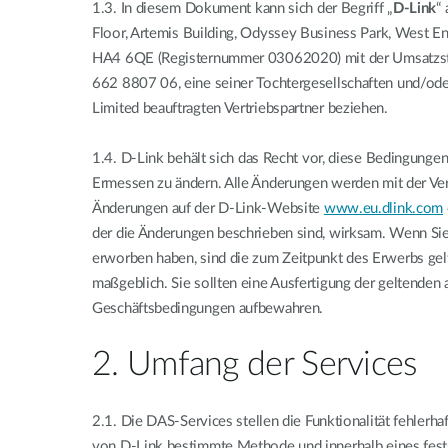
1.3.
In diesem Dokument kann sich der Begriff „
D-Link
“
Floor, Artemis Building, Odyssey Business Park, West En
HA4 6QE (Registernummer 03062020) mit der Umsatzst
662 8807 06, eine seiner Tochtergesellschaften und/ode
Limited beauftragten Vertriebspartner beziehen.
1.4.
D-Link behält sich das Recht vor, diese Bedingunge
Ermessen zu ändern. Alle Änderungen werden mit der Ver
Änderungen auf der D-Link-Website
www.eu.dlink.com
der die Änderungen beschrieben sind, wirksam. Wenn Sie
erworben haben, sind die zum Zeitpunkt des Erwerbs g
maßgeblich. Sie sollten eine Ausfertigung der geltenden
Geschäftsbedingungen aufbewahren.
2. Umfang der Services
2.1.
Die DAS-Services stellen die Funktionalität fehlerh
von D-Link bestimmte Methode und innerhalb eines fest