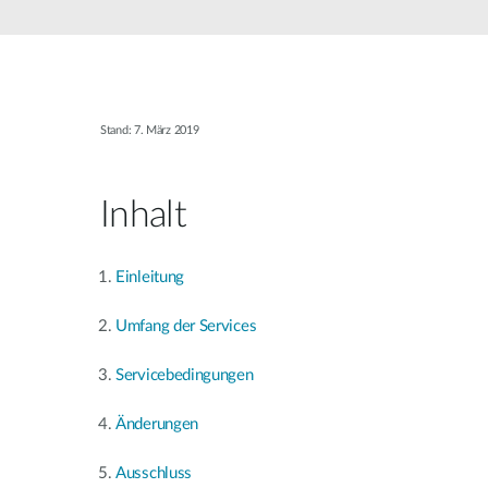
Unmanaged
Switches
PoE
Switches
Stand: 7. März 2019
Accessories
Management
Kaufen
Cloud
Inhalt
Mediaconverter
Network
Management
Glasfaser
Netzwerk
Einleitung
Direct
Controller
Attach
Kabel
Umfang der Services
PoE Adapter
Servicebedingungen
Änderungen
Ausschluss