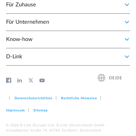
Für Zuhause
Für Unternehmen
Know-how
D‑Link
DE|DE
Datenschutzrichtlinie
Rechtliche Hinweise
Impressum
Sitemap
© 2026 D‑Link (Europe) Ltd. D-Link (Deutschland) GmbH -
Schwalbacher Straße 74, 65760, Eschborn, Deutschland