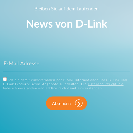
Bleiben Sie auf dem Laufenden
News von D‑Link
Ich bin damit einverstanden per E-Mail Informationen über D-Link und
D-Link Produkte sowie Angebote zu erhalten. Die
Datenschutzrichtlinie
habe ich verstanden und erkläre mich damit einverstanden.
Absenden