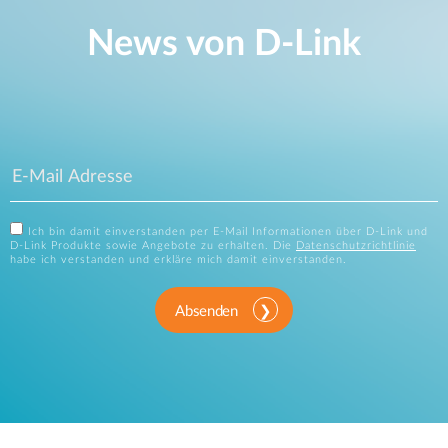
News von D‑Link
Ich bin damit einverstanden per E-Mail Informationen über D-Link und
D-Link Produkte sowie Angebote zu erhalten. Die
Datenschutzrichtlinie
habe ich verstanden und erkläre mich damit einverstanden.
Absenden