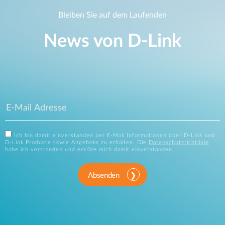
Bleiben Sie auf dem Laufenden
News von D‑Link
Ich bin damit einverstanden per E-Mail Informationen über D-Link und
D-Link Produkte sowie Angebote zu erhalten. Die
Datenschutzrichtlinie
habe ich verstanden und erkläre mich damit einverstanden.
Absenden