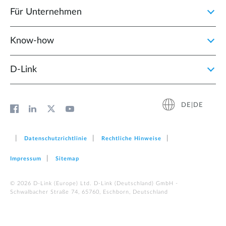
Für Unternehmen
Know-how
D‑Link
DE|DE
Datenschutzrichtlinie
Rechtliche Hinweise
Impressum
Sitemap
© 2026 D‑Link (Europe) Ltd. D-Link (Deutschland) GmbH -
Schwalbacher Straße 74, 65760, Eschborn, Deutschland