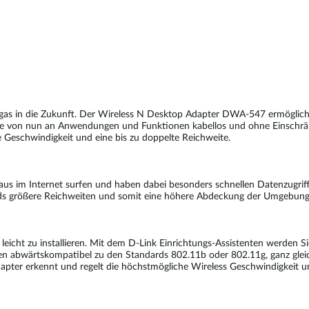
ollgas in die Zukunft. Der Wireless N Desktop Adapter DWA-547 ermöglic
e von nun an Anwendungen und Funktionen kabellos und ohne Einschränk
 Geschwindigkeit und eine bis zu doppelte Reichweite.
aus im Internet surfen und haben dabei besonders schnellen Datenzugriff
ds größere Reichweiten und somit eine höhere Abdeckung der Umgebung
ht zu installieren. Mit dem D-Link Einrichtungs-Assistenten werden Sie S
en abwärtskompatibel zu den Standards 802.11b oder 802.11g, ganz gleic
pter erkennt und regelt die höchstmögliche Wireless Geschwindigkeit un