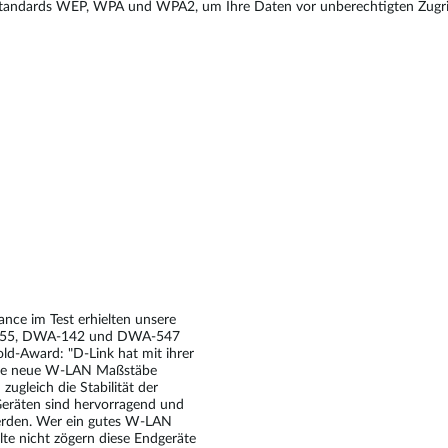
standards WEP, WPA und WPA2, um Ihre Daten vor unberechtigten Zugrif
nce im Test erhielten unsere
-655, DWA-142 und DWA-547
d-Award: "D-Link hat mit ihrer
rie neue W-LAN Maßstäbe
zugleich die Stabilität der
eräten sind hervorragend und
erden. Wer ein gutes W-LAN
lte nicht zögern diese Endgeräte