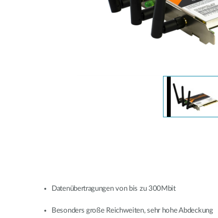
Unmanaged
Switches
PoE
Switches
Accessories
Management
Kaufen
Cloud
Mediaconverter
Network
Management
Glasfaser
Netzwerk
Direct
Controller
Attach
Kabel
PoE Adapter
Datenübertragungen von bis zu 300Mbit
Besonders große Reichweiten, sehr hohe Abdeckung