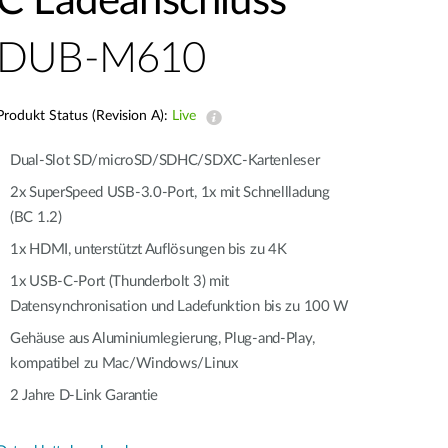
C Ladeanschluss
Building
Smart Pole
DUB-M610
Produkt Status (Revision A):
Live
Dual-Slot SD/microSD/SDHC/SDXC-Kartenleser
2x SuperSpeed USB-3.0-Port, 1x mit Schnellladung
(BC 1.2)
1x HDMI, unterstützt Auflösungen bis zu 4K
1x USB-C-Port (Thunderbolt 3) mit
Datensynchronisation und Ladefunktion bis zu 100 W
Gehäuse aus Aluminiumlegierung, Plug-and-Play,
kompatibel zu Mac/Windows/Linux
2 Jahre D-Link Garantie