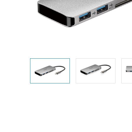
Unmanaged
Switches
PoE
Switches
Accessories
Management
Kaufen
Cloud
Mediaconverter
Network
Management
Glasfaser
Netzwerk
Direct
Controller
Attach
Kabel
PoE Adapter