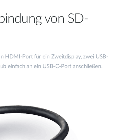
nbindung von SD-
en HDMI-Port für ein Zweitdisplay, zwei USB-
ub einfach an ein USB-C-Port anschließen.