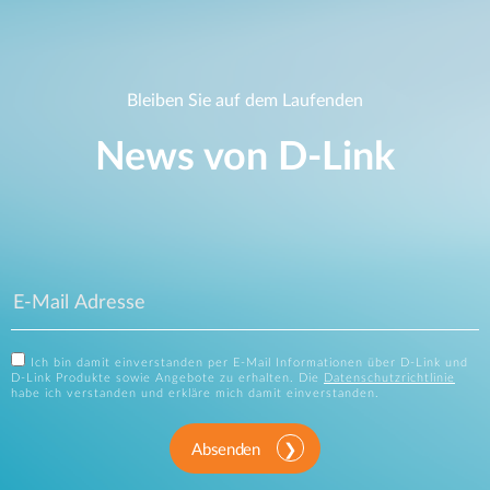
Bleiben Sie auf dem Laufenden
News von D‑Link
Ich bin damit einverstanden per E-Mail Informationen über D-Link und
D-Link Produkte sowie Angebote zu erhalten. Die
Datenschutzrichtlinie
habe ich verstanden und erkläre mich damit einverstanden.
Absenden