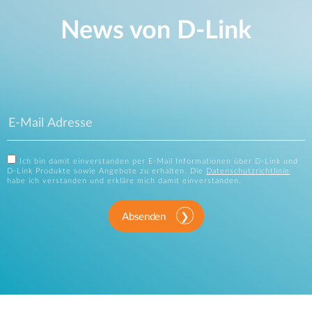
News von D‑Link
Ich bin damit einverstanden per E-Mail Informationen über D-Link und
D-Link Produkte sowie Angebote zu erhalten. Die
Datenschutzrichtlinie
habe ich verstanden und erkläre mich damit einverstanden.
Absenden