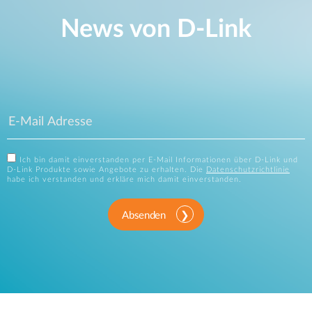
News von D‑Link
Ich bin damit einverstanden per E-Mail Informationen über D-Link und
D-Link Produkte sowie Angebote zu erhalten. Die
Datenschutzrichtlinie
habe ich verstanden und erkläre mich damit einverstanden.
Absenden