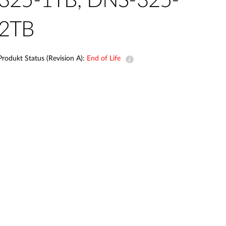
325-1TB, DNS-325-
Building
Smart Pole
2TB
Produkt Status (Revision A):
End of Life