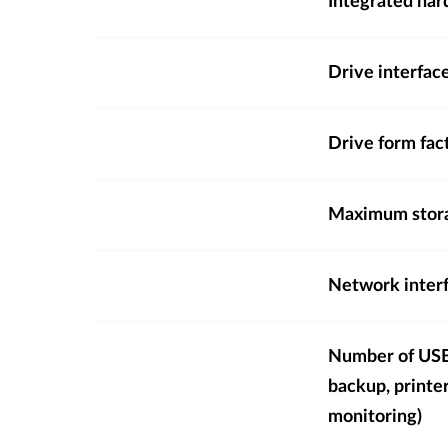
Integrated hard
Drive interfac
Drive form fac
Maximum stora
Network inter
Number of USB 
backup, printe
monitoring)