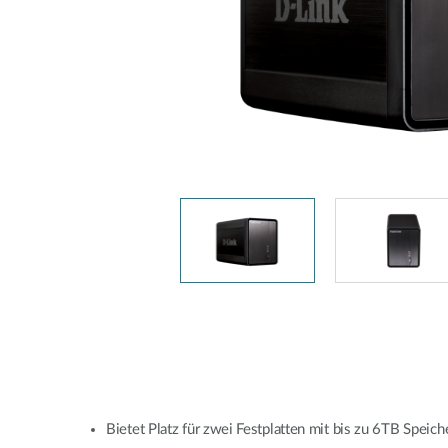
Unmanaged
Switches
PoE
Switches
Accessories
Management
Kaufen
Cloud
Mediaconverter
Network
Management
Glasfaser
Netzwerk
Direct
Controller
Attach
Kabel
PoE Adapter
Bietet Platz für zwei Festplatten mit bis zu 6TB Speich