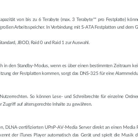
kapazität von bis zu 6 Terabyte (max. 3 Terabyte** pro Festplatte) kö
roßen Arbeitsspeicher. In Verbindung mit S-ATA Festplatten und dem 
Standard, JBOD, Raid 0 und Raid 1 zur Auswahl.
 in den Standby-Modus, wenn es über einen bestimmten Zeitraum keine
rhitzung der Festplatten kommen, sorgt das DNS-325 für eine Alarmmeldu
utzerrechten. So können Lese- und Schreibrechte für einzelne Ordne
 Zugriff auf altersgerechte Inhalte zu gewähren.
rten, DLNA-zertifizierten UPnP-AV-Media Server direkt an einen Media 
kennt der iTunes Player automatisch das Gerät und spielt die Musik