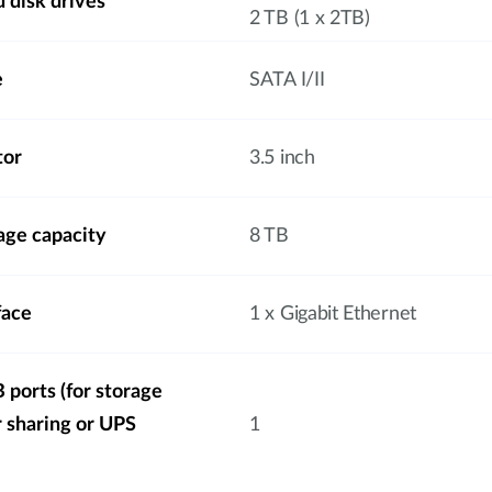
 disk drives
2 TB (1 x 2TB)
e
SATA I/II
tor
3.5 inch
ge capacity
8 TB
face
1 x Gigabit Ethernet
ports (for storage
r sharing or UPS
1