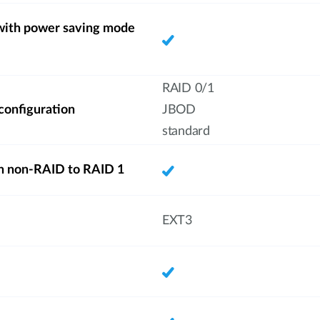
with power saving mode
RAID 0/1
 configuration
JBOD
standard
n non-RAID to RAID 1
EXT3