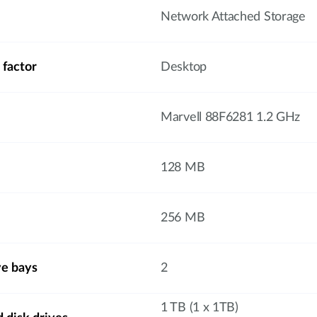
Network Attached Storage
 factor
Desktop
Marvell 88F6281 1.2 GHz
128 MB
256 MB
ve bays
2
1 TB (1 x 1TB)