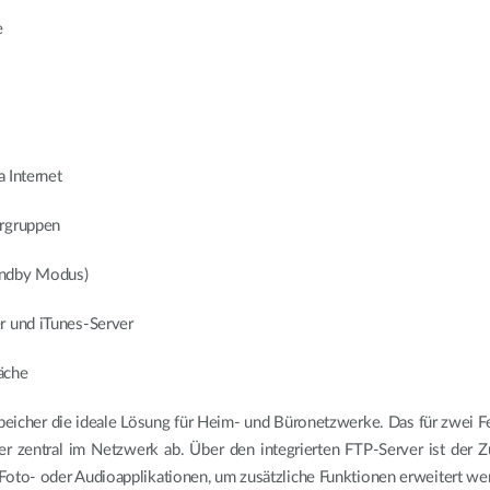
e
a Internet
ergruppen
andby Modus)
r und iTunes-Server
äche
cher die ideale Lösung für Heim- und Büronetzwerke. Das für zwei Fe
 zentral im Netzwerk ab. Über den integrierten FTP-Server ist der Zug
oto- oder Audioapplikationen, um zusätzliche Funktionen erweitert we