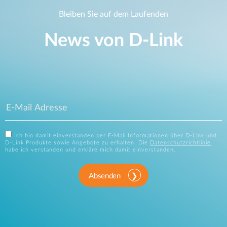
Bleiben Sie auf dem Laufenden
News von D‑Link
Ich bin damit einverstanden per E-Mail Informationen über D-Link und
D-Link Produkte sowie Angebote zu erhalten. Die
Datenschutzrichtlinie
habe ich verstanden und erkläre mich damit einverstanden.
Absenden