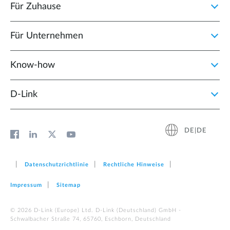
Für Zuhause
Für Unternehmen
Know-how
D‑Link
DE|DE
Datenschutzrichtlinie
Rechtliche Hinweise
Impressum
Sitemap
© 2026 D‑Link (Europe) Ltd. D-Link (Deutschland) GmbH -
Schwalbacher Straße 74, 65760, Eschborn, Deutschland