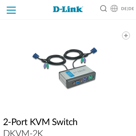
DE|DE
Zuhause
Unternehmen
Industrie
Kaufen
Support
Know-how
Partner
2-Port KVM Switch
DKVM-2K