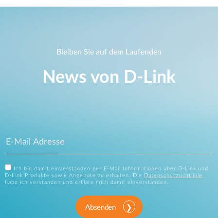
Bleiben Sie auf dem Laufenden
News von D‑Link
Ich bin damit einverstanden per E-Mail Informationen über D-Link und
D-Link Produkte sowie Angebote zu erhalten. Die
Datenschutzrichtlinie
habe ich verstanden und erkläre mich damit einverstanden.
Absenden