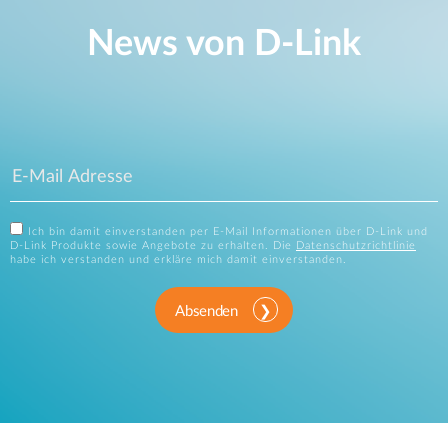
News von D‑Link
Ich bin damit einverstanden per E-Mail Informationen über D-Link und
D-Link Produkte sowie Angebote zu erhalten. Die
Datenschutzrichtlinie
habe ich verstanden und erkläre mich damit einverstanden.
Absenden