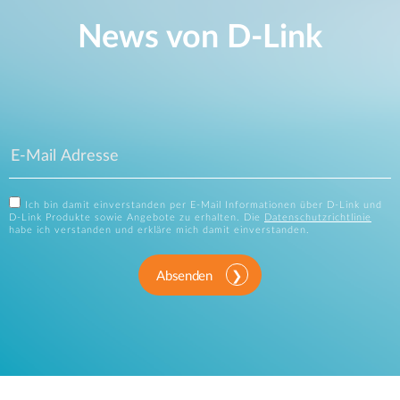
News von D‑Link
Ich bin damit einverstanden per E-Mail Informationen über D-Link und
D-Link Produkte sowie Angebote zu erhalten. Die
Datenschutzrichtlinie
habe ich verstanden und erkläre mich damit einverstanden.
Absenden