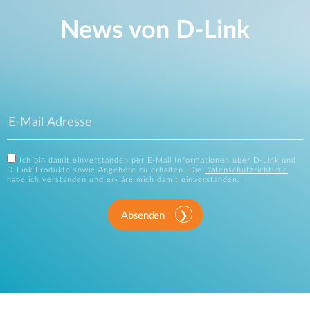
News von D‑Link
Ich bin damit einverstanden per E-Mail Informationen über D-Link und
D-Link Produkte sowie Angebote zu erhalten. Die
Datenschutzrichtlinie
habe ich verstanden und erkläre mich damit einverstanden.
Absenden