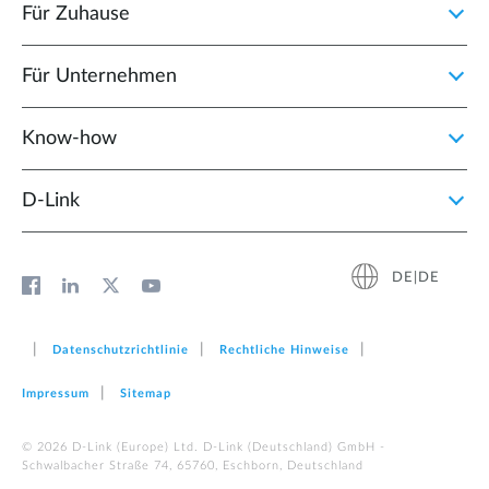
Für Zuhause
Für Unternehmen
Know-how
D‑Link
DE|DE
Datenschutzrichtlinie
Rechtliche Hinweise
Impressum
Sitemap
© 2026 D‑Link (Europe) Ltd. D-Link (Deutschland) GmbH -
Schwalbacher Straße 74, 65760, Eschborn, Deutschland