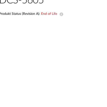
DCS-5605
Building
Smart Pole
Produkt Status (Revision A):
End of Life