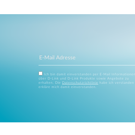
Ich bin damit einverstanden per E-Mail Informatione
über D-Link und D-Link Produkte sowie Angebote zu
erhalten. Die
Datenschutzrichtlinie
habe ich verstanden
erkläre mich damit einverstanden.