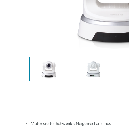
Unmanaged
Switches
PoE
Switches
Accessories
Management
Kaufen
Cloud
Mediaconverter
Network
Management
Glasfaser
Netzwerk
Direct
Controller
Attach
Kabel
PoE Adapter
Motorisierter Schwenk-/Neigemechanismus