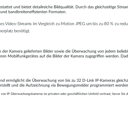
tattet und bietet detailreiche Bildqualität. Durch das gleichzeitige St
und bandbreiteneffizienten Formaten.
nes Video-Streams im Vergleich zu Motion JPEG um bis zu 80 % zu red
erplatz benötigt.
von der Kamera gelieferten Bilder sowie die Überwachung von jedem beli
deren Mobilfunkgerätes auf die Bilder der Kamera zugegriffen werden. Da
und ermöglicht die Überwachung von bis zu 32 D-Link IP-Kameras gleich
erstellt und die Aufzeichnung via Bewegungsmelder programmiert werden
 von IP-Überwachungskameras im privaten oder geschäftlichen Umfeld vertraut, bevor Sie d