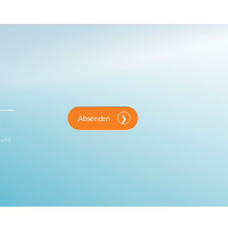
Absenden
n
 und