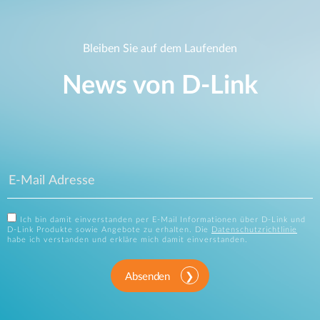
Bleiben Sie auf dem Laufenden
News von D‑Link
Ich bin damit einverstanden per E-Mail Informationen über D-Link und
D-Link Produkte sowie Angebote zu erhalten. Die
Datenschutzrichtlinie
habe ich verstanden und erkläre mich damit einverstanden.
Absenden