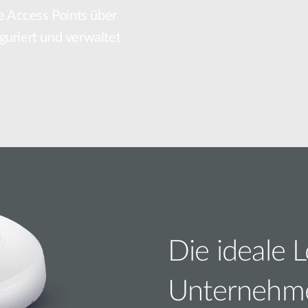
 Access Points über
guriert und verwaltet
Die ideale 
Unternehm