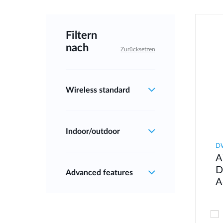
Filtern
nach
Zurücksetzen
Wireless standard
Indoor/outdoor
D
A
D
Advanced features
A