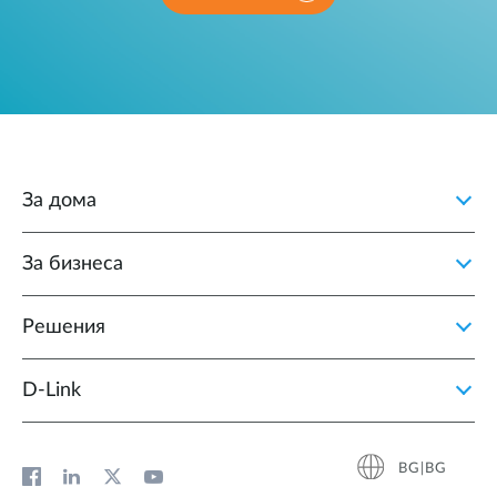
За дома
За бизнеса
Решения
D‑Link
BG|BG