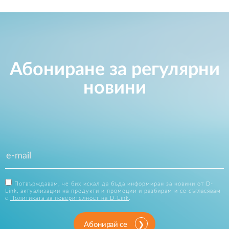
Абониране за регулярни
новини
Потвърждавам, че бих искал да бъда информиран за новини от D-
Link, актуализации на продукти и промоции и разбирам и се съгласявам
с
Политиката за поверителност на D-Link
.
Абонирай се