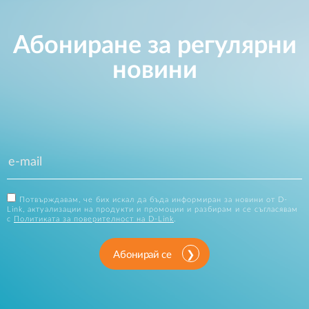
Абониране за регулярни
новини
Потвърждавам, че бих искал да бъда информиран за новини от D-
Link, актуализации на продукти и промоции и разбирам и се съгласявам
с
Политиката за поверителност на D-Link
.
Абонирай се