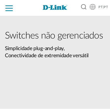
PT|PT
For Home
For Business
For Industry
Support
Resources
Partners
Switches não gerenciados
Simplicidade plug-and-play,
Conectividade de extremidade versátil