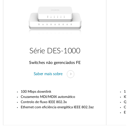
Série DES-1000
Switches não gerenciados FE
Saber mais sobre
100 Mbps downlink
1 G
Cruzamento MDI/MDIX automático
IG
Controlo de fluxo IEEE 802.3x
Qua
Ethernet com eficiência energética IEEE 802.3az
Con
Eth