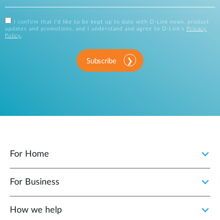
I confirm that I'd like to be kept up to date with D-Link news, product
updates and promotions, and I understand and agree to D-Link's
Privacy
Policy
.
Subscribe
For Home
For Business
How we help