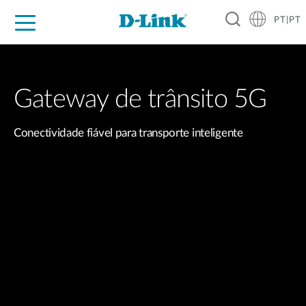
PT|PT
For Home
For Business
For Industry
Support
Resources
Partners
Gateway de trânsito 5G
Conectividade fiável para transporte inteligente