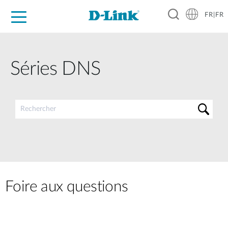
FR|FR
Grand Public
Entreprises
Industrie
Support
Ressources
Partenaires
Séries DNS
Foire aux questions