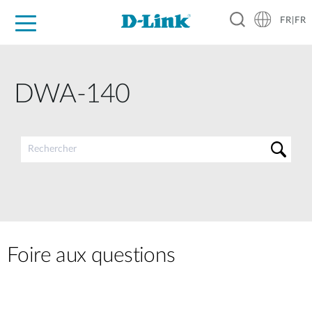
FR|FR
Grand Public
Entreprises
Industrie
Support
Ressources
Partenaires
DWA-140
Foire aux questions