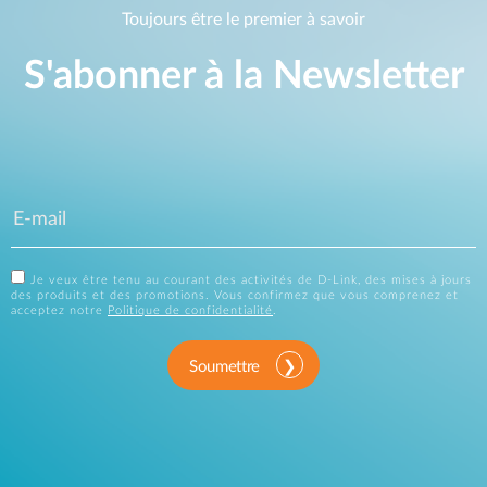
Toujours être le premier à savoir
S'abonner à la Newsletter
Je veux être tenu au courant des activités de D-Link, des mises à jours
des produits et des promotions. Vous confirmez que vous comprenez et
acceptez notre
Politique de confidentialité
.
Soumettre