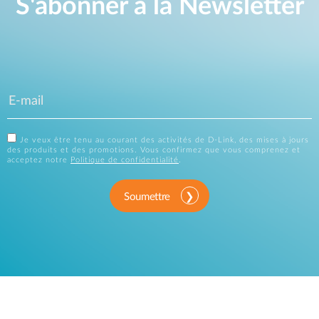
S'abonner à la Newsletter
Je veux être tenu au courant des activités de D-Link, des mises à jours
des produits et des promotions. Vous confirmez que vous comprenez et
acceptez notre
Politique de confidentialité
.
Soumettre