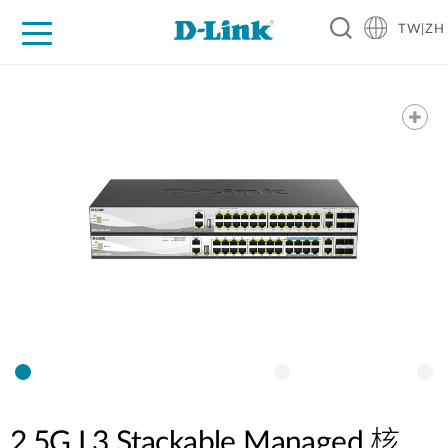
TW|ZH
家庭網路
企業網路
工業網路
代理品牌
促銷活動
D-Shop
技術支援
2.5G L3 Stackable Managed 核