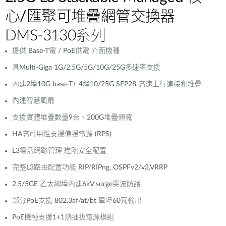
心/匯聚可堆疊網管交換器
DMS-3130系列
提供 Base-T電 / PoE供電 介面機種
具Multi-Giga 1G/2.5G/5G/10G/25G多速率支援
內建2埠10G base-T+ 4埠10/25G SFP28 高速上行連接和堆疊
內建智慧風扇
支援實體堆疊數量9台、200G堆疊頻寬
HA高可用性支援備援電源 (RPS)
L3靈活網路管理 進階安全配置
完整L3路由配置功能 RIP/RIPng, OSPFv2/v3,VRRP
2.5/5GE 乙太網埠內建6kV surge突波防護
部分PoE支援 802.3af/at/bt 單埠60瓦輸出
PoE機種支援1+1熱插拔電源模組