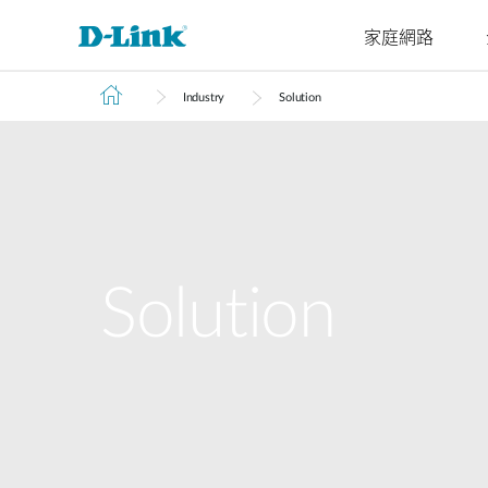
家庭網路
Industry
Solution
4G/5G
Cyberbit
交換器
無線
工業級交換
家庭Wi-Fi
路由器
配件
監視器
管理
M2M
器
微型資料中
企業基地台
路由器
VPN路由器
光纖收發器
IP網路攝
雲端管理
M2M路由器
心交換器
無網管交換
機
智慧基地台
延伸器
光電轉換器
SonicWall
器
PoE路由器
核心交換器
網路錄影
無線網卡
智慧交換器
M2M無線路
聚合交換器
由器
網管交換器
Solution
可堆疊智慧
IIoT閘道器
交換器
車用閘道器
標準智慧交
有線網路
換器
無網管交換器
簡易智慧交
換器
無網管交換