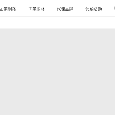
企業網路
工業網路
代理品牌
促銷活動
Juniper
Nuclias
Nuclias
Nuclias
Nuclias
Nuclias
Ruckus
Nuclias
4G/5G行動網路
網路攝影機
SOHO
Industry
Connect
M2M
Hyper
Surveillance
影
戶外行動路由器
室內網路攝影機
網路安全存
單點網路
單點網路
WAN 延伸
多點網路
簡易部署的
室內行動路由器
戶外網路攝影機
YesTurnkey
取
本地監視系
分散式網路
聚合至邊緣
遠端存取
核心至邊緣
機
統
mydlink App
行動熱點
整合式影像
網路
網路
高速網路
安全監控
監控
單點集中式
USB無線網卡
身分識別與
網路統一可
安全監控
PoE網路
IIoT & 遙測
訪客Wi-Fi
存取管理
視性
多點安全監
車載方案
控
哪裡購買