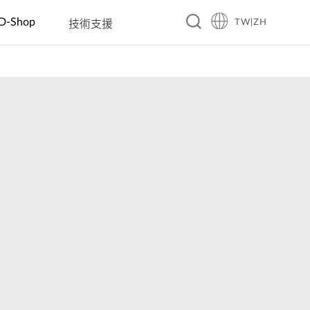
D-Shop
TW|ZH
技術支援
A10
旅館
企業 & 零售
智慧家庭
教育
製造
餐飲
工業 IoT
交通
賓館
電動車充電
智慧插座
幼稚園
自動光學檢
咖啡廳
洪水監控
智慧交通
測
商務飯店
數位看板 &
感測器
國小國中高
餐廳
太陽能管理
大眾運輸
互動資訊站
中
自動化工廠
渡假村
連鎖餐廳
智慧溫室
智慧警政巡
自動販賣機
大學
機器人
邏系統
(AMR/AGV)
智慧城市
城市安全監
控
自動化建築