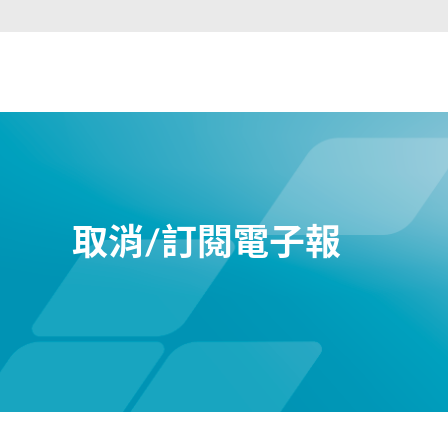
器
PoE交換器
配件
管理
光電轉換器
雲端網路管
理
主動式光纖
網路
網路控制器
取消/訂閱電子報
直連電纜
PoE轉接器