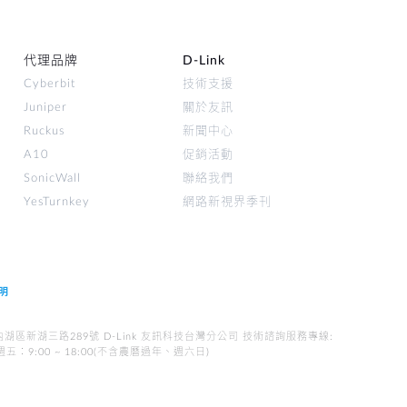
代理品牌
D‑Link
Cyberbit
技術支援
Juniper
關於友訊
Ruckus
新聞中心
A10
促銷活動
SonicWall
聯絡我們
YesTurnkey
網路新視界季刊
聲明
WAN). 台北市內湖區新湖三路289號 D-Link 友訊科技台灣分公司 技術諮詢服務專線:
一至週五︰9:00 ~ 18:00(不含農曆過年、週六日)