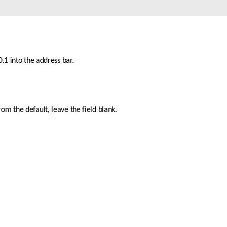
Videosorveglianza
cittadina
Smart
Building
.1 into the address bar.
Smart Pole
m the default, leave the field blank. 