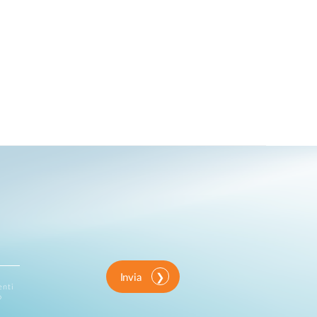
Invia
enti
o