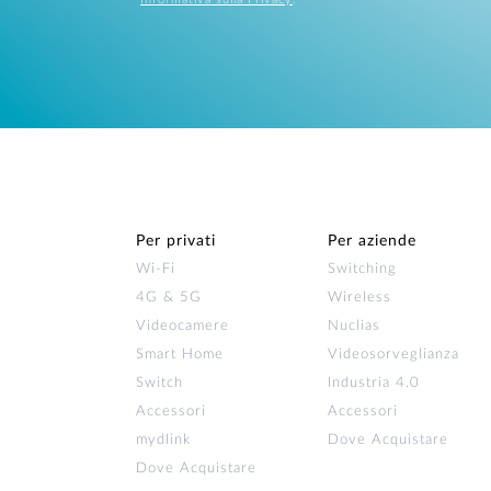
Per privati
Per aziende
Wi‑Fi
Switching
4G & 5G
Wireless
Videocamere
Nuclias
Smart Home
Videosorveglianza
Switch
Industria 4.0
Accessori
Accessori
mydlink
Dove Acquistare
Dove Acquistare