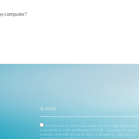
 my computer?
Vorrei essere informato sulle novità, sugli aggiornam
ai prodotti e sulle promozioni D-Link. Compilando quest
modulo confermi di avere letto e di aderire alla nostra
Informativa sulla Privacy
.