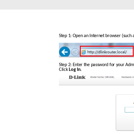
Switches
Switches
non gestiti
Switches
PoE
Step 1: Open an Internet browser (such as
Accessori
Gestione
Dove
Comprare
Step 2: Enter the password for your Admin
Media
Gestione
Click 
Log In
.
Convertitori
Network in
Cloud
Fibra Attiva
Network
Direct
Controllers
Attach
Cables
Adattatori
PoE