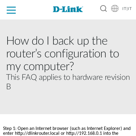
IT|IT
Per privati
Per aziende
Per industrie
Dove Acquistare
Supporto
Risorse
Partner
How do I back up the
router’s configuration to
my computer?
This FAQ applies to hardware revision
B
Step 1: Open an Internet browser (such as Internet Explorer) and 
enter http://dlinkrouter.local or http://192.168.0.1 into the 