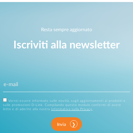
Resta sempre aggiornato
Iscriviti alla newsletter
Vorrei essere informato sulle novità, sugli aggiornamenti ai prodotti e
sulle promozioni D-Link. Compilando questo modulo confermi di avere
letto e di aderire alla nostra
Informativa sulla Privacy
.
Invia