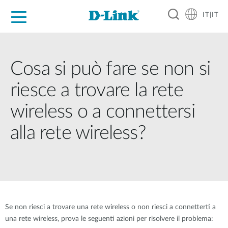
IT|IT
Per privati
Per aziende
Per industrie
Dove Acquistare
Supporto
Risorse
Partner
Cosa si può fare se non si
riesce a trovare la rete
wireless o a connettersi
alla rete wireless?
Se non riesci a trovare una rete wireless o non riesci a connetterti a
una rete wireless, prova le seguenti azioni per risolvere il problema: