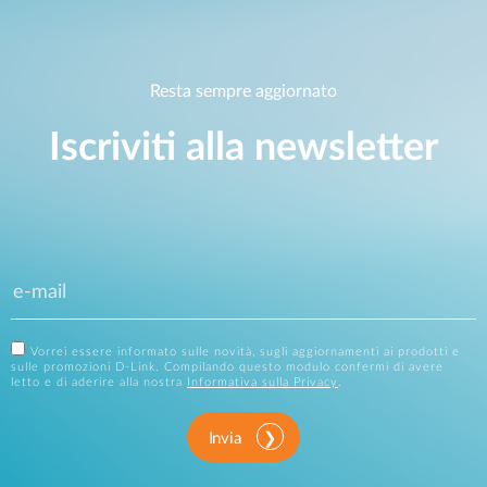
Resta sempre aggiornato
Iscriviti alla newsletter
Vorrei essere informato sulle novità, sugli aggiornamenti ai prodotti e
sulle promozioni D-Link. Compilando questo modulo confermi di avere
letto e di aderire alla nostra
Informativa sulla Privacy
.
Invia