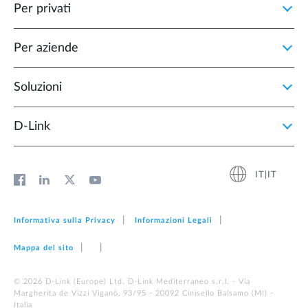
Per privati
Per aziende
Soluzioni
D‑Link
IT|IT
Informativa sulla Privacy
Informazioni Legali
Mappa del sito
© 2026 D‑Link (Europe) Ltd. D-Link Mediterraneo s.r.l. - Via
Margherita de Vizzi Viganò, 93/95 - 20092 Cinisello Balsamo (MI) -
Italia