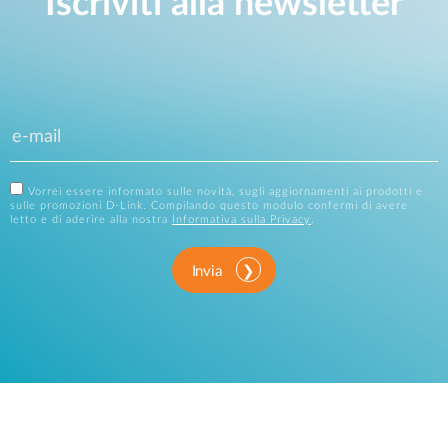
Iscriviti alla newsletter
Vorrei essere informato sulle novità, sugli aggiornamenti ai prodotti e
sulle promozioni D-Link. Compilando questo modulo confermi di avere
letto e di aderire alla nostra
Informativa sulla Privacy
.
Invia