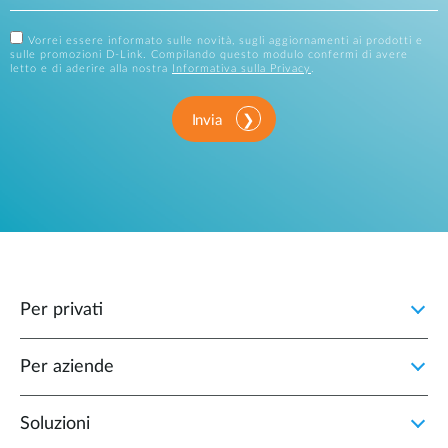
Vorrei essere informato sulle novità, sugli aggiornamenti ai prodotti e
sulle promozioni D-Link. Compilando questo modulo confermi di avere
letto e di aderire alla nostra
Informativa sulla Privacy
.
Invia
Per privati
Per aziende
Soluzioni