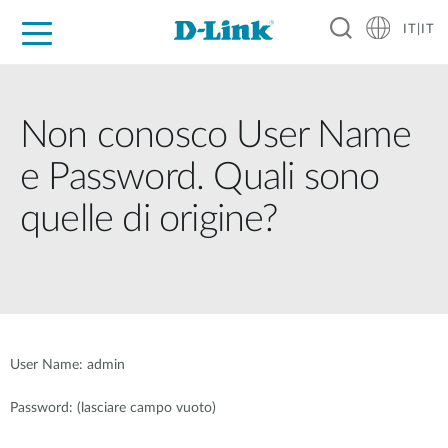
IT|IT
Per privati
Per aziende
Per industrie
Dove Acquistare
Supporto
Risorse
Partner
Non conosco User Name
e Password. Quali sono
quelle di origine?
User Name: admin
Password: (lasciare campo vuoto)