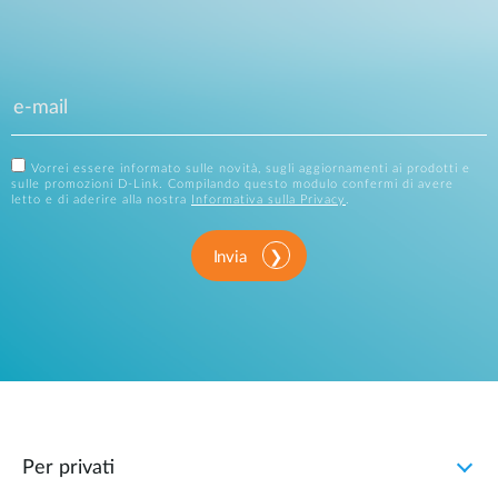
Vorrei essere informato sulle novità, sugli aggiornamenti ai prodotti e
sulle promozioni D-Link. Compilando questo modulo confermi di avere
letto e di aderire alla nostra
Informativa sulla Privacy
.
Invia
Per privati