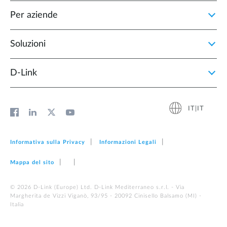
Per aziende
Soluzioni
D‑Link
IT|IT
Informativa sulla Privacy
Informazioni Legali
Mappa del sito
© 2026 D‑Link (Europe) Ltd. D-Link Mediterraneo s.r.l. - Via
Margherita de Vizzi Viganò, 93/95 - 20092 Cinisello Balsamo (MI) -
Italia