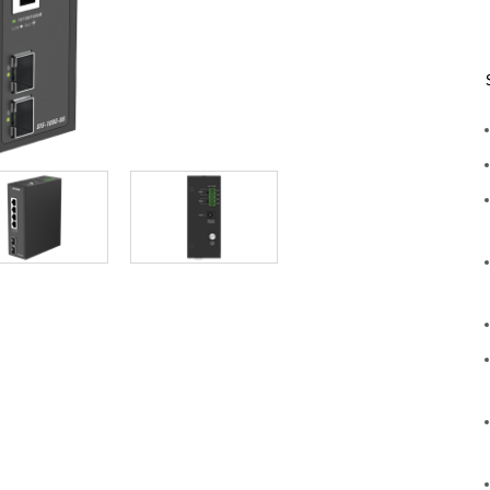
Reti a bordo
veicolo