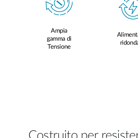
Ampia
Aliment
gamma di
ridond
Tensione
Costruito per resister