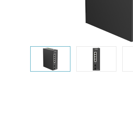
Switches
Switches
non gestiti
Switches
PoE
Accessori
Gestione
Dove
Comprare
Media
Gestione
Convertitori
Network in
Cloud
Fibra Attiva
Network
Direct
Controllers
Attach
Cables
Adattatori
PoE