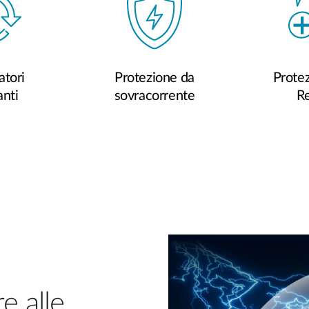
atori
Protezione da
Protez
anti
sovracorrente
R
e alle