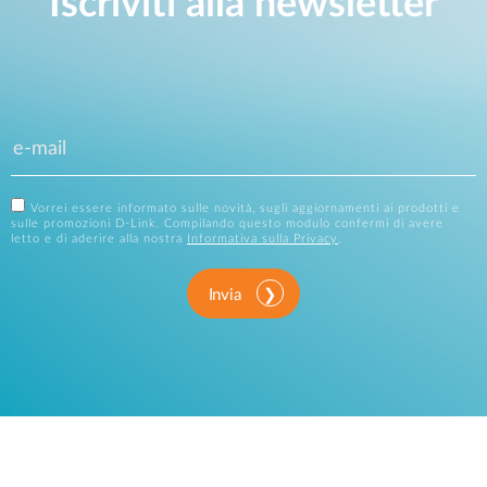
Iscriviti alla newsletter
Vorrei essere informato sulle novità, sugli aggiornamenti ai prodotti e
sulle promozioni D-Link. Compilando questo modulo confermi di avere
letto e di aderire alla nostra
Informativa sulla Privacy
.
Invia