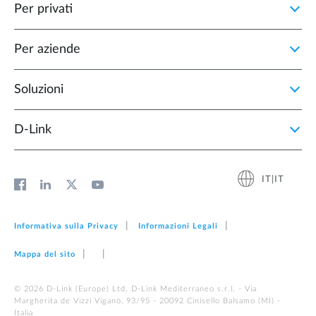
Per privati
Per aziende
Soluzioni
D‑Link
IT|IT
Informativa sulla Privacy
Informazioni Legali
Mappa del sito
© 2026 D‑Link (Europe) Ltd. D-Link Mediterraneo s.r.l. - Via
Margherita de Vizzi Viganò, 93/95 - 20092 Cinisello Balsamo (MI) -
Italia