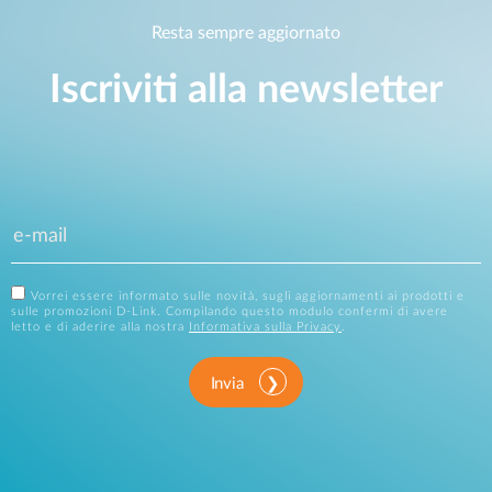
Resta sempre aggiornato
Iscriviti alla newsletter
Vorrei essere informato sulle novità, sugli aggiornamenti ai prodotti e
sulle promozioni D-Link. Compilando questo modulo confermi di avere
letto e di aderire alla nostra
Informativa sulla Privacy
.
Invia