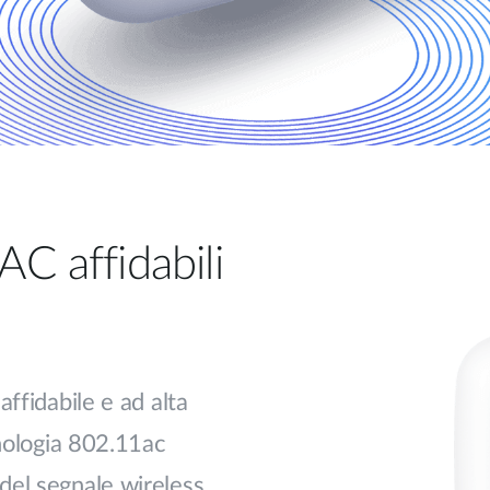
AC affidabili
ffidabile e ad alta
cnologia 802.11ac
del segnale wireless