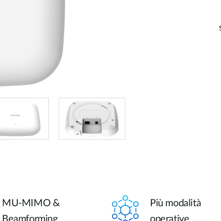
Reti a bordo
veicolo
MU-MIMO &
Più modalità
Beamforming
operative