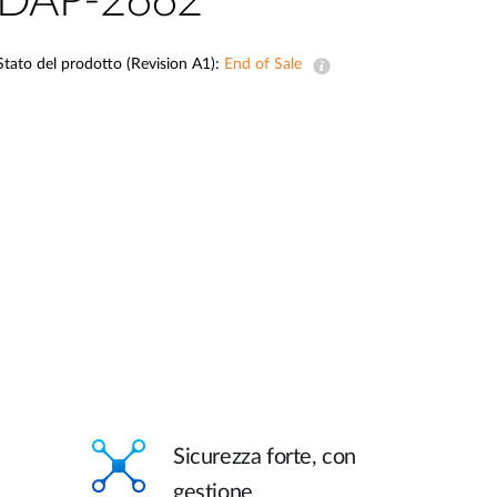
DAP-2662
Videosorveglianza
cittadina
Stato del prodotto (Revision A1):
End of Sale
Smart
Building
Smart Pole
Sicurezza forte, con
gestione