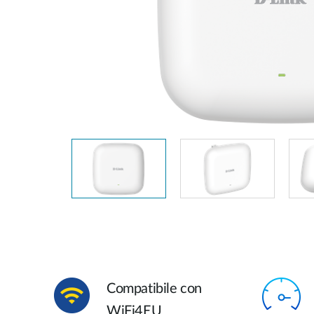
Switches
Switches
non gestiti
Switches
PoE
Accessori
Gestione
Dove
Comprare
Media
Gestione
Convertitori
Network in
Cloud
Fibra Attiva
Network
Direct
Controllers
Attach
Cables
Adattatori
PoE
Compatibile con
WiFi4EU