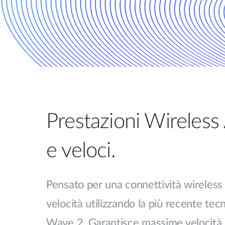
Prestazioni Wireless 
e veloci.
Pensato per una connettività wireless a
velocità utilizzando la più recente te
Wave 2. Garantisce massime velocità 