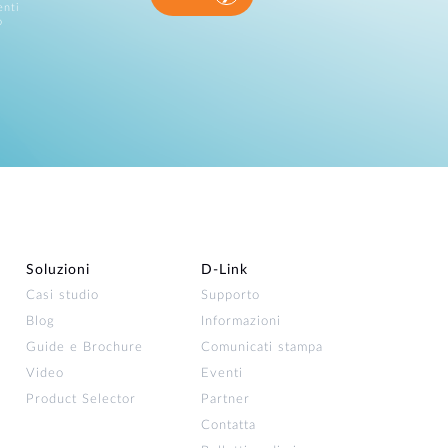
enti
o
Soluzioni
D‑Link
Casi studio
Supporto
Blog
Informazioni
Guide e Brochure
Comunicati stampa
Video
Eventi
Product Selector
Partner
Contatta