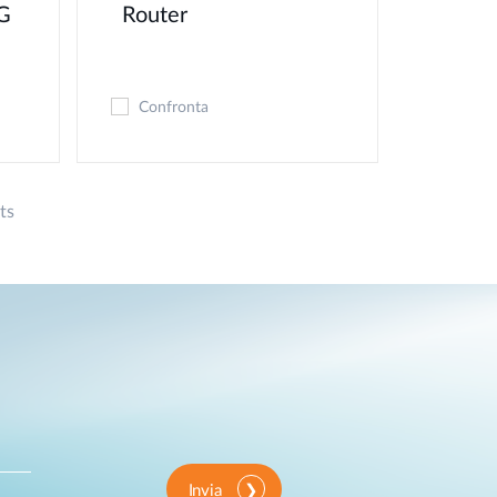
G
Router
Confronta
ts
Invia