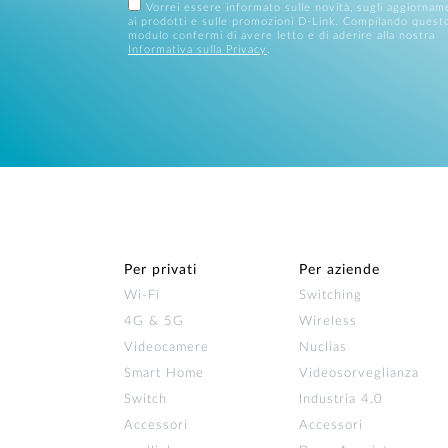
Vorrei essere informato sulle novità, sugli aggiornam
ai prodotti e sulle promozioni D-Link. Compilando quest
modulo confermi di avere letto e di aderire alla nostra
Informativa sulla Privacy
.
Per privati
Per aziende
Wi‑Fi
Switching
4G & 5G
Wireless
Videocamere
Nuclias
Smart Home
Videosorveglianza
Switch
Industria 4.0
Accessori
Accessori