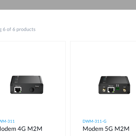
Reti a bordo
veicolo
 6 of 6 products
WM-311
​​​DWM-311-G
odem 4G M2M​
Modem 5G M2M