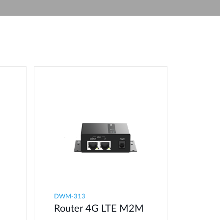
Videosorveglianza
cittadina
Smart
Building
Smart Pole
DWM-313
Router 4G LTE M2M