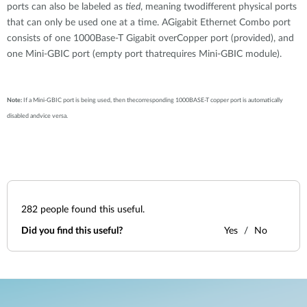
Accessories
ports can also be labeled as
tied
, meaning twodifferent physical ports
Videos
Υποστήριξη
that can only be used one at a time. AGigabit Ethernet Combo port
mydlink
Accessories
consists of one 1000Base-T Gigabit overCopper port (provided), and
Blog
one Mini-GBIC port (empty port thatrequires Mini-GBIC module).
Tech Alerts
Σημεία Πώλησης
Σημεία Πώλησης
FAQs
Note:
If a Mini-GBIC port is being used, then thecorresponding 1000BASE-T copper port is automatically
disabled andvice versa.
Warranty
Contact
282
people found this useful.
Support Portal
Did you find this useful?
Yes
No