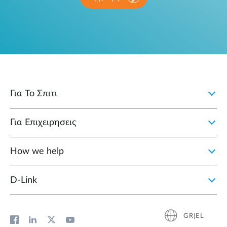
Για Το Σπιτι
Για Επιχειρησεις
How we help
D‑Link
GR|EL