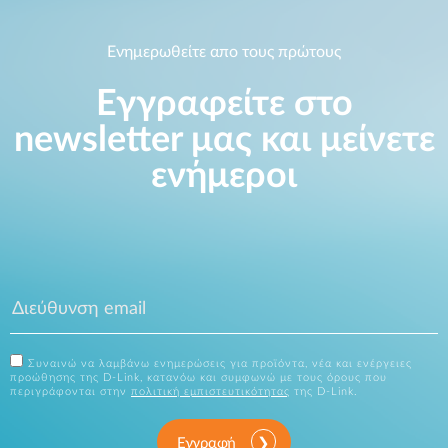
Ενημερωθείτε απο τους πρώτους
Εγγραφείτε στο
newsletter μας και μείνετε
ενήμεροι
Συναινώ να λαμβάνω ενημερώσεις για προϊόντα, νέα και ενέργειες
προώθησης της D-Link, κατανόω και συμφωνώ με τους όρους που
περιγράφονται στην
πολιτική εμπιστευτικότητας
της D-Link.
Εγγραφή