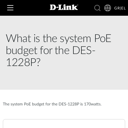
GR|EL
What is the system PoE
Wi‑Fi
budget for the DES-
4G & 5G
1228P?
Switching
Δικτυακές Κάμερες
Wireless
4G/5G M2M
Έξυπνο Σπίτι
Business Routers
D-ECS
Brochures and Guides
The system PoE budget for the DES-1228P is 170watts.
Switches
Nuclias
Για Επιχειρήσεις
Case Studies
Accessories
IP Surveillance