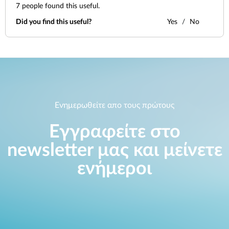
Accessories
Videos
7
people found this useful.
Υποστήριξη
mydlink
Did you find this useful?
Yes
No
Accessories
Blog
Tech Alerts
Σημεία Πώλησης
Σημεία Πώλησης
FAQs
Warranty
Ενημερωθείτε απο τους πρώτους
Εγγραφείτε στο
Contact
newsletter μας και μείνετε
Support Portal
ενήμεροι