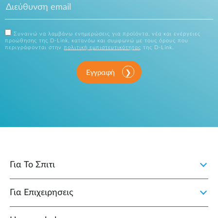
Συναινώ να λαμβάνω ενημερώσεις για προϊόντα, νέα και ενέργειες
προώθησης της D-Link, κατανόω και συμφωνώ με τους όρους που
περιγράφονται στην
πολιτική εμπιστευτικότητας
της D-Link.
Εγγραφή
Για Το Σπιτι
Για Επιχειρησεις