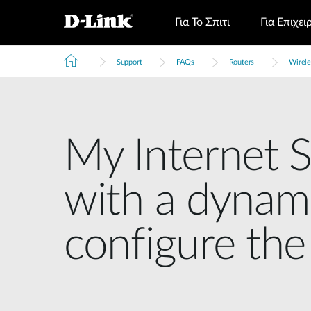
Για Το Σπιτι
Για Επιχει
Support
FAQs
Routers
Wirele
My Internet S
with a dynami
configure the