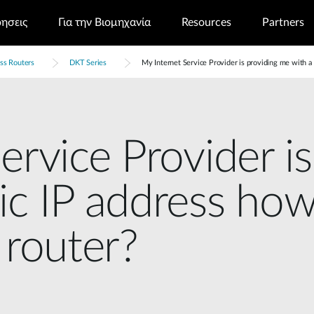
ρησεις
Για την Βιομηχανία
Resources
Partners
ss Routers
DKT Series
My Internet Service Provider is providing me with a
ervice Provider i
c IP address how
 router?