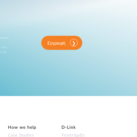
Εγγραφή
 και
ώ με
How we help
D‑Link
Case Studies
Υποστήριξη