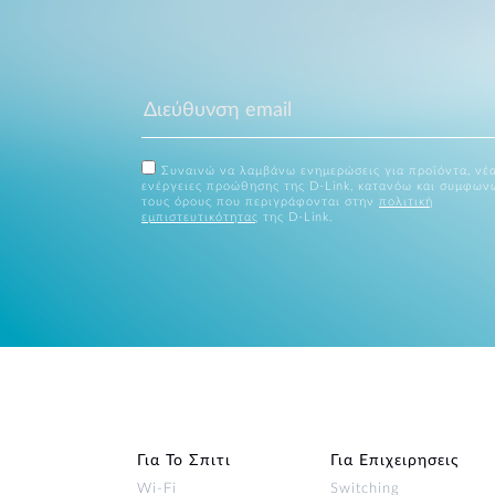
Συναινώ να λαμβάνω ενημερώσεις για προϊόντα, νέα
ενέργειες προώθησης της D-Link, κατανόω και συμφων
τους όρους που περιγράφονται στην
πολιτική
εμπιστευτικότητας
της D-Link.
Για Το Σπιτι
Για Επιχειρησεις
Wi‑Fi
Switching