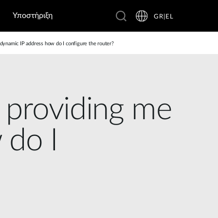
Υποστήριξη
GR|EL
 dynamic IP address how do I configure the router?
s providing me
 do I